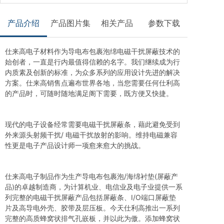
产品介绍
产品图片集
相关产品
参数下载
仕来高电子材料作为导电布包裹泡绵电磁干扰屏蔽技术的
始创者，一直是行内最值得信赖的名字。我们继续成为行
内质素及创新的标准，为众多系列的应用设计先进的解决
方案。仕来高销售点遍布世界各地，当您需要任何仕利高
的产品时，可随时随地满足阁下需要，既方便又快捷。
现代的电子设备经常需要电磁干扰屏蔽条，藉此避免受到
外来源头射频干扰/ 电磁干扰放射的影响。维持电磁兼容
性更是电子产品设计师一项愈来愈大的挑战。
仕来高电子制品作为生产导电布包裹泡/海绵衬垫(屏蔽产
品)的卓越制造商，为计算机业、电信业及电子业提供一系
列完整的电磁干扰屏蔽产品包括屏蔽条、I/O端口屏蔽垫
片及高导电外壳、胶带及层压板。今天仕利高推出一系列
完整的高质蜂窝状排气孔嵌板，并以此为傲。添加蜂窝状