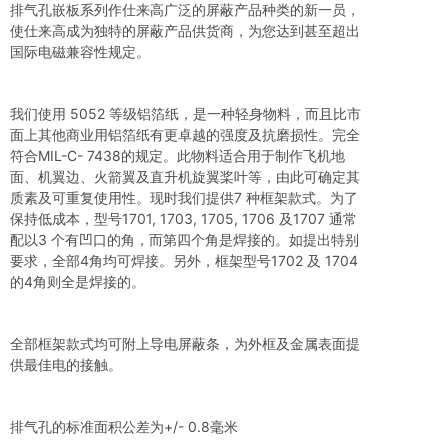
排气孔嵌板系列作仕来高广泛的屏蔽产品种类的新一员，
使仕来高成为独特的屏蔽产品供货商，为您达到甚至超出
国际电磁兼容性规定。
我们使用 5052 等级铝箔纸，是一种轻身物料，而且比市
面上其他商业用铝箔纸有更卓越的强度及抗磨损性。完全
符合MIL-C- 7438的规定。此物料适合用于制作飞机地
面、机翼边、火箭翼及直升机旋翼桨叶等，由此可确定其
质素及可重复使用性。现时我们提供7 种框架款式。为了
保持低成本，型号1701, 1703, 1705, 1706 及1707 通常
配以3 个有凹口的角，而第四个角是焊接的。如提出特别
要求，全部4角均可焊接。另外，框架型号1702 及 1704
的4角则全是焊接的。
全部框架款式均可附上导电屏蔽条，为外框及金属表面提
供最佳电的接触。
排气孔的标准面积公差为+/- 0.8毫米