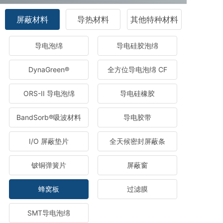
屏蔽材料
导热材料
其他特种材料
导电泡绵
导电硅胶泡绵
DynaGreen®
全方位导电泡绵 CF
ORS-II 导电泡绵
导电硅橡胶
BandSorb®吸波材料
导电胶带
I/O 屏蔽垫片
全天候密封屏蔽条
铍铜弹簧片
屏蔽窗
蜂窝板
过滤膜
SMT导电泡绵